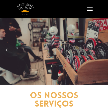
Skip
to
Menu
main
content
Os Nossos
Serviços