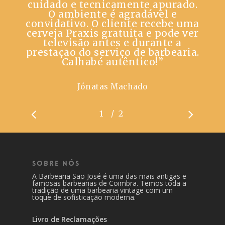
cuidado e tecnicamente apurado.
O ambiente é agradável e
convidativo. O cliente recebe uma
cerveja Praxis gratuita e pode ver
televisão antes e durante a
prestação do serviço de barbearia.
Calhabé autêntico!
”
Jónatas Machado
/
1
2
2
Sobre Nós
A Barbearia São José é uma das mais antigas e
famosas barbearias de Coimbra. Temos toda a
tradição de uma barbearia vintage com um
toque de sofisticação moderna.
Livro de Reclamações