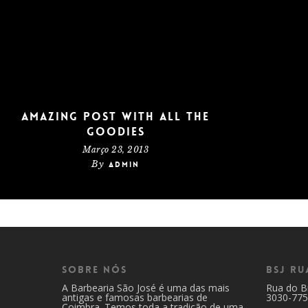
Amazing post with all the
goodies
Março 23, 2013
By
admin
Sobre Nós
BSJ Ru
A Barbearia São José é uma das mais
Rua do B
antigas e famosas barbearias de
3030-775
Coimbra. Temos toda a tradição de uma