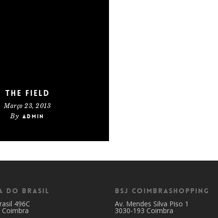
The Field
Março 23, 2013
By
admin
a do Brasil
BSJ CoimbraShopping
rasil 496C
Av. Mendes Silva Piso 1
 Coimbra
3030-193 Coimbra