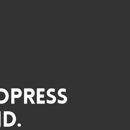
dPress
d.