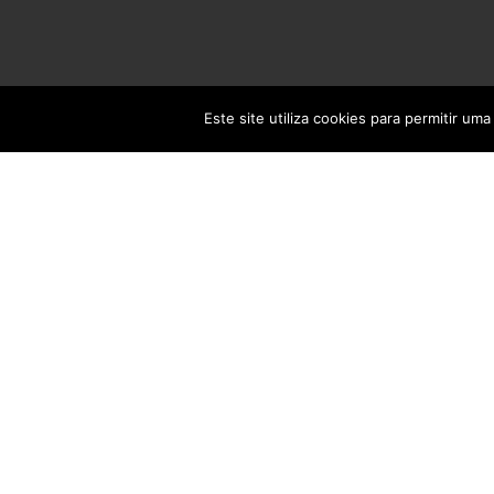
Este site utiliza cookies para permitir uma
The Sweetest 
http://www.themenectar.c