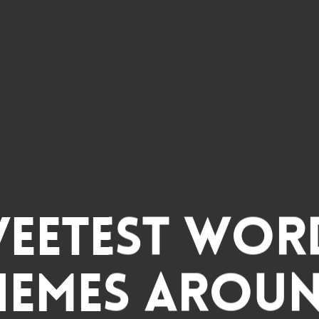
weetest Wor
hemes Aroun