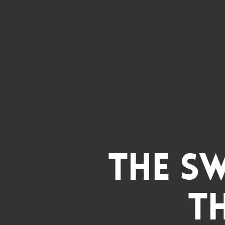
The S
T