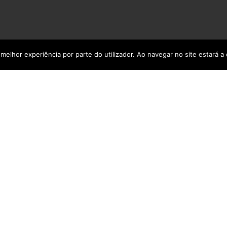
 melhor experiência por parte do utilizador. Ao navegar no site estará a 
WordPress Themes Around.
om