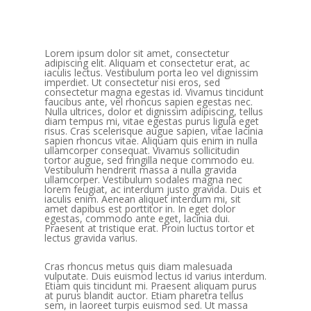
Lorem ipsum dolor sit amet, consectetur
adipiscing elit. Aliquam et consectetur erat, ac
iaculis lectus. Vestibulum porta leo vel dignissim
imperdiet. Ut consectetur nisi eros, sed
consectetur magna egestas id. Vivamus tincidunt
faucibus ante, vel rhoncus sapien egestas nec.
Nulla ultrices, dolor et dignissim adipiscing, tellus
diam tempus mi, vitae egestas purus ligula eget
risus. Cras scelerisque augue sapien, vitae lacinia
sapien rhoncus vitae. Aliquam quis enim in nulla
ullamcorper consequat. Vivamus sollicitudin
tortor augue, sed fringilla neque commodo eu.
Vestibulum hendrerit massa a nulla gravida
ullamcorper. Vestibulum sodales magna nec
lorem feugiat, ac interdum justo gravida. Duis et
iaculis enim. Aenean aliquet interdum mi, sit
amet dapibus est porttitor in. In eget dolor
egestas, commodo ante eget, lacinia dui.
Praesent at tristique erat. Proin luctus tortor et
lectus gravida varius.
Cras rhoncus metus quis diam malesuada
vulputate. Duis euismod lectus id varius interdum.
Etiam quis tincidunt mi. Praesent aliquam purus
at purus blandit auctor. Etiam pharetra tellus
sem, in laoreet turpis euismod sed. Ut massa