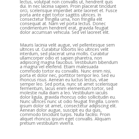
lectus, volutpat non convallis ut, hendrerit quis
dui. In nec lacinia sapien. Proin placerat tincidunt
orci, scelerisque imperdiet ante laoreet et. Fusce
porta ante eget tortor sagittis ultrices. In
consectetur fringilla urna, non fringilla elit
consequat at. Nam vel porta lectus. Donec
condimentum hendrerit erat, gravida feugiat
dolor accumsan vehicula. Sed vel laoreet elit.
Mauris lacinia velit augue, vel pellentesque sem
ultrices ut. Curabitur lobortis leo ultrices velit
interdum, sed placerat urna mollis. Curabitur
ullamcorper odio et sapien pharetra, non
adipiscing magna faucibus. Vestibulum bibendum
a magna vel eleifend. Etiam malesuada
commodo tortor eu convallis. Nunc enim nisi,
porta et dolor nec, porttitor tempor leo. Sed eu
rhoncus risus. Aenean eu luctus lectus, vitae
semper leo. Sed porta, nunc sit amet scelerisque
fermentum, lacus enim elementum tortor, sed
molestie nulla diam a leo. Vestibulum iaculis
dolor ligula, gravida rhoncus odio sollicitudin eu.
Nunc ultrices nunc ut odio feugiat fringilla. Lorem
ipsum dolor sit amet, consectetur adipiscing elit.
Aenean dolor augue, suscipit eu dui quis,
commodo tincidunt turpis. Nulla facilisi. Proin
aliquet rhoncus ipsum eget convallis. Aliquam
pretium vestibulum viverra.