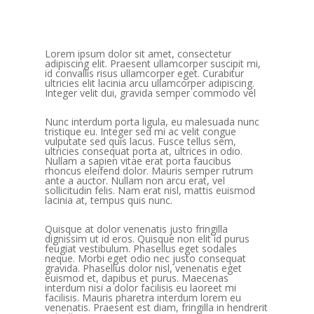
Lorem ipsum dolor sit amet, consectetur
adipiscing elit. Praesent ullamcorper suscipit mi,
id convallis risus ullamcorper eget. Curabitur
ultricies elit lacinia arcu ullamcorper adipiscing.
Integer velit dui, gravida semper commodo vel
Nunc interdum porta ligula, eu malesuada nunc
tristique eu. Integer sed mi ac velit congue
vulputate sed quis lacus. Fusce tellus sem,
ultricies consequat porta at, ultrices in odio.
Nullam a sapien vitae erat porta faucibus
rhoncus eleifend dolor. Mauris semper rutrum
ante a auctor. Nullam non arcu erat, vel
sollicitudin felis. Nam erat nisl, mattis euismod
lacinia at, tempus quis nunc.
Quisque at dolor venenatis justo fringilla
dignissim ut id eros. Quisque non elit id purus
feugiat vestibulum. Phasellus eget sodales
neque. Morbi eget odio nec justo consequat
gravida. Phasellus dolor nisl, venenatis eget
euismod et, dapibus et purus. Maecenas
interdum nisi a dolor facilisis eu laoreet mi
facilisis. Mauris pharetra interdum lorem eu
venenatis. Praesent est diam, fringilla in hendrerit